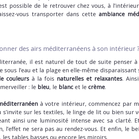
 est possible de le retrouver chez vous, à l’intérie
Laissez-vous transporter dans cette
ambiance méd
onner des airs méditerranéens à son intérieur 
terranée, il est naturel de tout de suite penser à 
le sous l’eau et la plage en elle-même disparaissant 
e couleurs
à la fois
naturelles et relaxantes
. Ains
merveiller : le
bleu
, le
blanc
et le
crème
.
méditerranéen
à votre intérieur, commencez par mé
’invite sur les textiles, le linge de lit ou bien sur
nt ainsi une luminosité intense avec sa clarté. E
on, l’effet ne sera pas au rendez-vous. Et enfin, le 
s, les tables basses ou encore les miroirs.