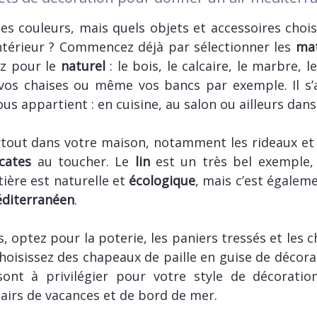
es couleurs, mais quels objets et accessoires choisir
ntérieur ? Commencez déjà par sélectionner les
mat
ez pour le
naturel
: le bois, le calcaire, le marbre, l
vos chaises ou même vos bancs par exemple. Il s’a
us appartient : en cuisine, au salon ou ailleurs dan
tout dans votre maison, notamment les rideaux et le
icates
au toucher. Le
lin
est un très bel exemple,
tière est naturelle et
écologique
, mais c’est égalem
éditerranéen
.
, optez pour la poterie, les paniers tressés et les
choisissez des chapeaux de paille en guise de décora
ont à privilégier pour votre style de décoratio
 airs de vacances et de bord de mer.