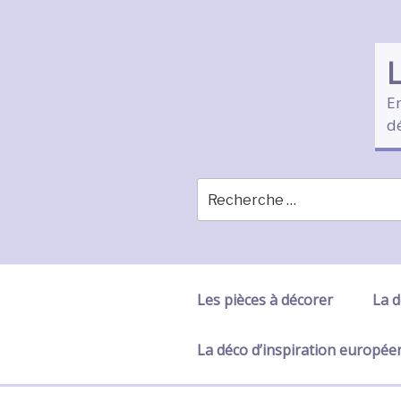
Skip
to
content
En
d
Les pièces à décorer
La d
La déco d’inspiration europé