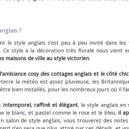
anglais ?
le style anglais s’est peu à peu invité dans les 
 Ce style à la décoration très florale nous vient e
 maisons de ville au style victorien
.
 l’ambiance cosy des cottages anglais et le côté chi
leterre la météo est assez pluvieuse, les Britanni
 être bien installés, pour les nombreux jours où il fa
st
intemporel, raffiné et élégant
, le style anglais en
e le blanc, et pastel comme le rose et le bleu,
il a
n salon de style anglais, vous trouverez des note
egard n’en sera que plus attiré par ces détails, et 