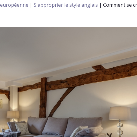
n européenne
|
S'approprier le style anglais
|
Comment se cré