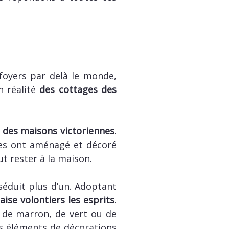
foyers par delà le monde,
n réalité
des cottages des
c des maisons victoriennes
.
ques ont aménagé et décoré
ut rester à la maison.
 séduit plus d’un. Adoptant
paise volontiers les esprits
.
s de marron, de vert ou de
vos éléments de décorations