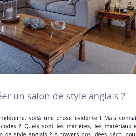
r un salon de style anglais ?
’Angleterre, voilà une chose évidente ! Mais conna
 codes ? Quels sont les matières, les matériaux e
 de style anglais ? À travers nos idées déco, no