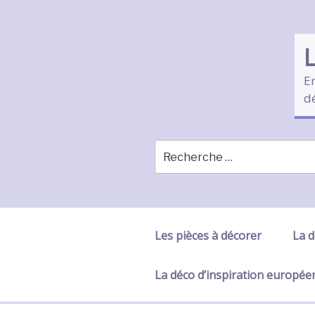
Skip
to
content
En
d
Les pièces à décorer
La d
La déco d’inspiration europé