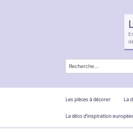
Skip
to
content
En
d
Les pièces à décorer
La d
La déco d’inspiration europé