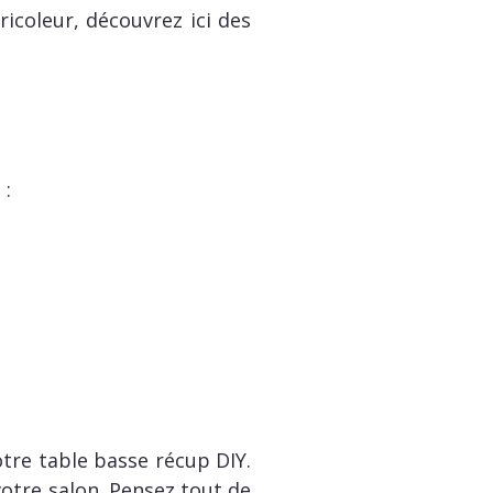
icoleur, découvrez ici des
 :
tre table basse récup DIY.
votre salon. Pensez tout de