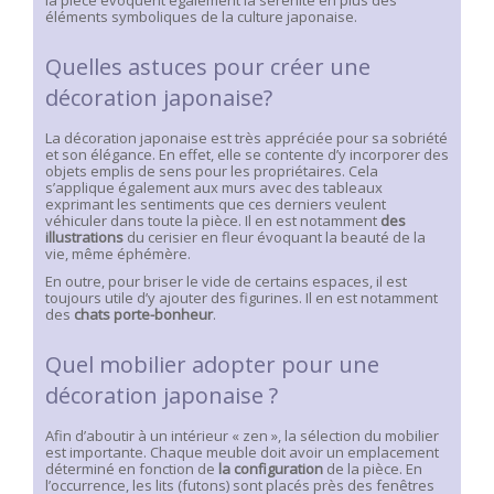
la pièce évoquent également la sérénité en plus des
éléments symboliques de la culture japonaise.
Quelles astuces pour créer une
décoration japonaise?
La décoration japonaise est très appréciée pour sa sobriété
et son élégance. En effet, elle se contente d’y incorporer des
objets emplis de sens pour les propriétaires. Cela
s’applique également aux murs avec des tableaux
exprimant les sentiments que ces derniers veulent
véhiculer dans toute la pièce. Il en est notamment
des
illustrations
du cerisier en fleur évoquant la beauté de la
vie, même éphémère.
En outre, pour briser le vide de certains espaces, il est
toujours utile d’y ajouter des figurines. Il en est notamment
des
chats porte-bonheur
.
Quel mobilier adopter pour une
décoration japonaise ?
Afin d’aboutir à un intérieur « zen », la sélection du mobilier
est importante. Chaque meuble doit avoir un emplacement
déterminé en fonction de
la configuration
de la pièce. En
l’occurrence, les lits (futons) sont placés près des fenêtres