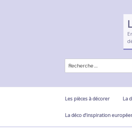
Skip
to
content
En
d
Les pièces à décorer
La d
La déco d’inspiration europé