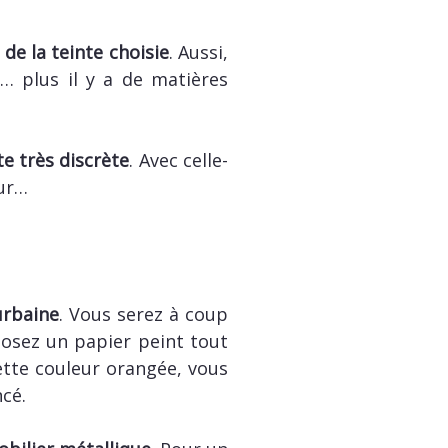
de la teinte choisie
. Aussi,
s… plus il y a de matières
te très discrète
. Avec celle-
mur…
urbaine
. Vous serez à coup
posez un papier peint tout
cette couleur orangée, vous
cé.