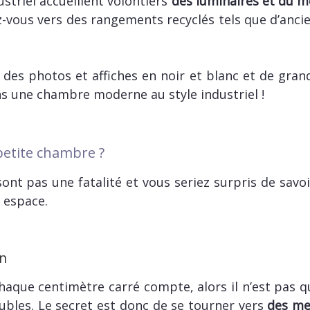
striel accueillent volontiers
des luminaires et du m
-vous vers des rangements recyclés tels que d’ancie
z des photos et affiches en noir et blanc et de gran
ns une chambre moderne au style industriel !
etite chambre ?
ont pas une fatalité et vous seriez surpris de savo
 espace.
on
chaque centimètre carré compte, alors il n’est pas q
bles. Le secret est donc de se tourner vers
des meu