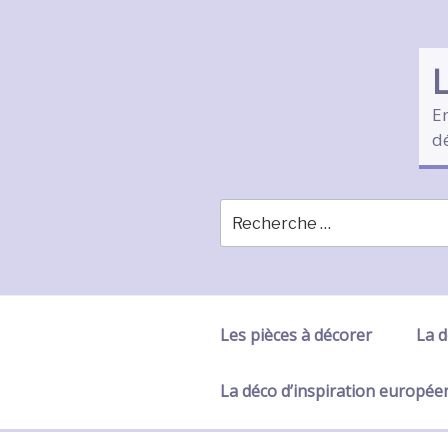
Skip
to
content
En
d
Les pièces à décorer
La d
La déco d’inspiration europé