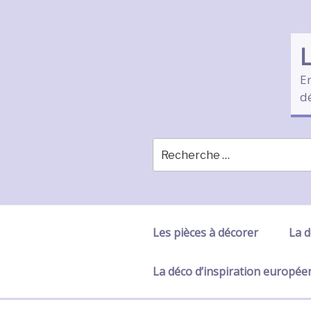
Skip
to
content
En
d
Les pièces à décorer
La d
La déco d’inspiration europé