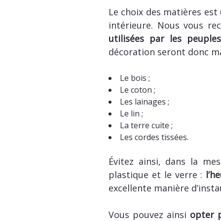
Le choix des matières est
intérieure. Nous vous r
utilisées par les peupl
décoration seront donc ma
Le bois ;
Le coton ;
Les lainages ;
Le lin ;
La terre cuite ;
Les cordes tissées.
Évitez ainsi, dans la me
plastique et le verre :
l’h
excellente manière d’inst
Vous pouvez ainsi
opter 