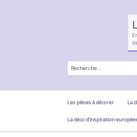
Skip
to
content
En
d
Les pièces à décorer
La d
La déco d’inspiration europé