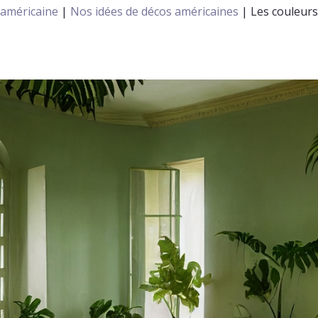
 américaine
|
Nos idées de décos américaines
|
Les couleurs