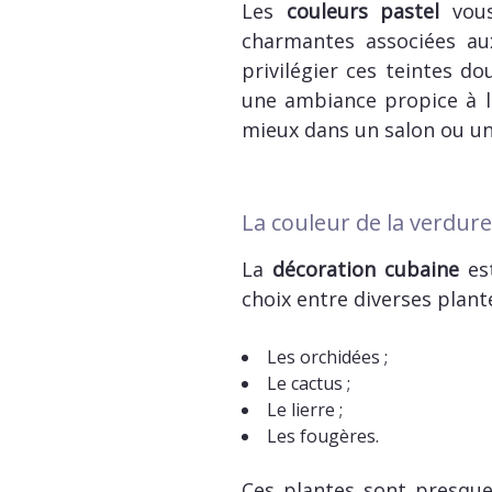
Les
couleurs pastel
vous
charmantes associées aux
privilégier ces teintes 
une ambiance propice à l
mieux dans un salon ou un
La couleur de la verdure
La
décoration cubaine
est
choix entre diverses plante
Les orchidées ;
Le cactus ;
Le lierre ;
Les fougères.
Ces plantes sont presqu